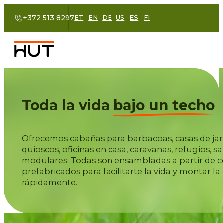
+372 513 8297
ET
EN
DE
US
ES
FI
Toda la vida
bajo un techo
Ofrecemos cabañas para barbacoas, casas de jard
quioscos, oficinas en casa, caravanas, refugios, s
modulares. Todas son ensambladas a partir de
prefabricados para facilitarte la vida y montar la 
rápidamente.