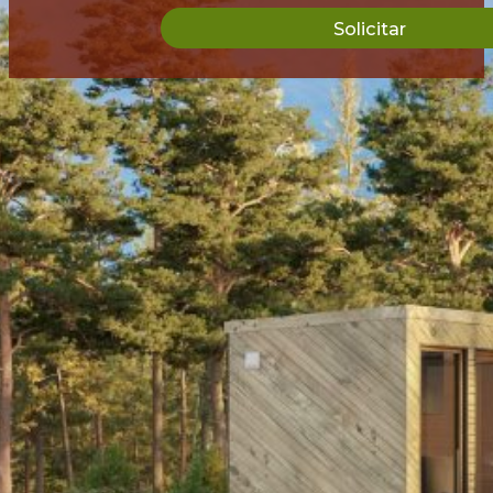
Solicitar
Productos
Vallas
Casas de Jardín
Cabañas de Barbacoa
Invernaderos
Links
Contacto
Entrega
ESTO financiación
Fabricación
Inicio
Pago a plazos LHV
Sobre la Empresa
Tecnología 3D