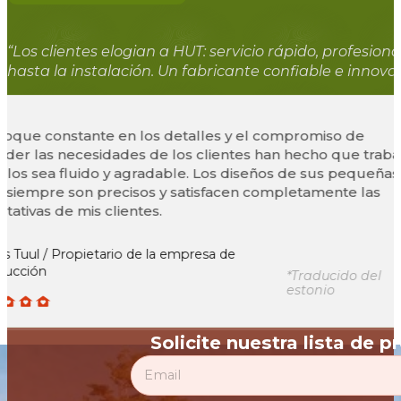
“Los clientes elogian a HUT: servicio rápido, profesion
hasta la instalación. Un fabricante confiable e innov
oque constante en los detalles y el compromiso de
er las necesidades de los clientes han hecho que trabaja
los sea fluido y agradable. Los diseños de sus pequeñas
siempre son precisos y satisfacen completamente las
tivas de mis clientes.
Tuul / Propietario de la empresa de
cción
*Traducido del
estonio
Solicite nuestra lista de p
Section