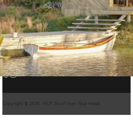
Tammsaare, pueblo de Handimiku 66213
Municipio rural de Rõuge, Võrumaa
Correo electrónico:
info@hut.ee
Teléfono:
+372 513 8297
Follow us on Facebook
Follow us on Instagram
Copyright © 2026 • HUT. Roof Over Your Head.