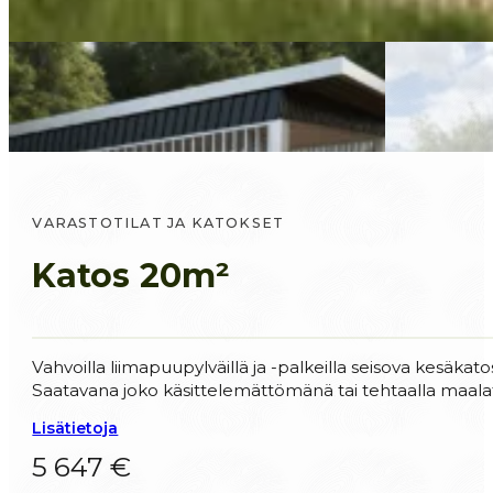
VARASTOTILAT JA KATOKSET
Katos 20m²
Vahvoilla liimapuupylväillä ja -palkeilla seisova kesäkat
Saatavana joko käsittelemättömänä tai tehtaalla maalat
Lisätietoja
5 647 €