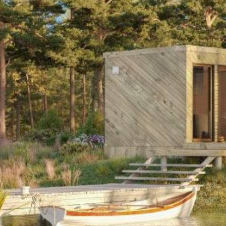
Linkit
3D tekniikka
Etusivu
Toimitus
Valmistus
Yhteystiedot
Yrityksestä
Tammsaare, Handimiku 66213
Rõugen seurakunta, Võrumaa, Viro
Sähköposti:
info@hut.ee
Puhelin:
+372 513 8297