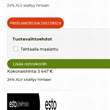
24% ALV sisältyy hintaan
KYSY LISÄTIETOJA TUOTTEESTA
Tuotevaihtoehdot
Tehtaalla maalattu
Lisää ostoskoriin
Kokonaishinta:
5 647 €
24% ALV sisältyy hintaan