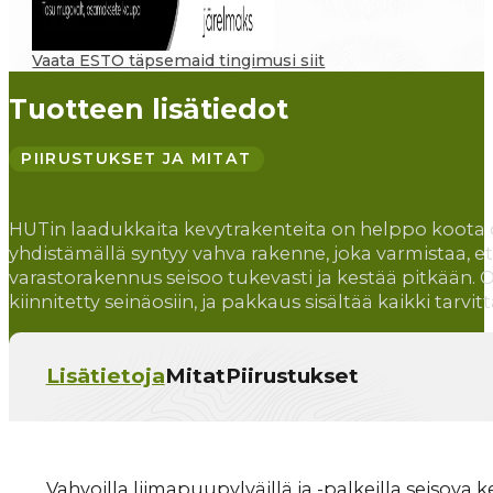
Vaata ESTO täpsemaid tingimusi siit
Tuotteen lisätiedot
PIIRUSTUKSET JA MITAT
HUTin laadukkaita kevytrakenteita on helppo koota
yhdistämällä syntyy vahva rakenne, joka varmistaa, e
varastorakennus seisoo tukevasti ja kestää pitkään. O
kiinnitetty seinäosiin, ja pakkaus sisältää kaikki tarvit
Lisätietoja
Mitat
Piirustukset
Vahvoilla liimapuupylväillä ja -palkeilla seisova