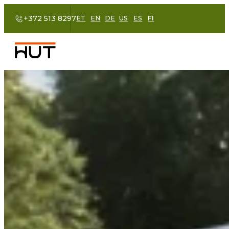
+372 513 8297
ET
EN
DE
US
ES
FI