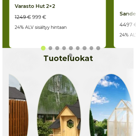
Varasto Hut 2×2
Sande
Alkuperäinen
Nykyinen
1249
€
999
€
hinta
hinta
4497
24% ALV sisältyy hintaan
oli:
on:
24% ALV
1249 €.
999 €.
Tuoteluokat