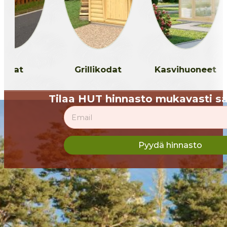
dat
Grillikodat
Kasvihuoneet
Tilaa HUT hinnasto mukavasti sä
Section
Pyydä hinnasto
Tuotteet
Aidat
Grillikodat
Kasvihuoneet
Kioskit
Kotitoimistot
Pihamöki